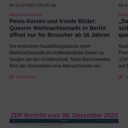
Mi 13.12.2023 | 09:25 Uhr
Do 1
Mariya Merkusheva
Mari
Penis-Kerzen und frivole Bilder:
„Da
Queerer Weihnachtsmarkt in Berlin
sic
öffnet nur für Besucher ab 16 Jahren
que
Die erotischen Ausstellungsstücke beim
Nach
Weihnachtsmarkt am Nollendorfplatz führen zu
Peni
Sorgen um den Kinderschutz. Nach Beschwerden
„Chr
führt der Veranstalter eine Altersschranke ein.
auf 
zum Artikel
z
ZDF Bericht vom 08. Dezember 2023