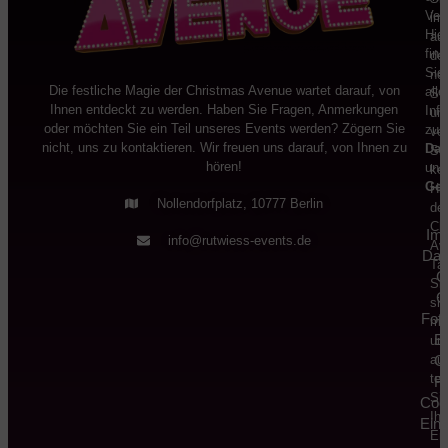
Ver
im
Hier
auf
fin
de
Sie
ne
Die festliche Magie der Christmas Avenue wartet darauf, von
alle
St
Ihnen entdeckt zu werden. Haben Sie Fragen, Anmerkungen
Inf
un
oder möchten Sie ein Teil unseres Events werden? Zögern Sie
zu
ve
nicht, uns zu kontaktieren. Wir freuen uns darauf, von Ihnen zu
Dat
Si
hören!
und
ke
Ges
Hig
Nollendorfplatz, 10777 Berlin
der
Ch
Im
info@rutwiess-events.de
Av
Dat
Ta
C
Si
C
sic
Fot
mit
E
un
au
C
tei
Ri
Si
Coo
Ihr
Eins
Er