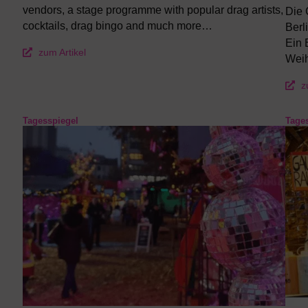
vendors, a stage programme with popular drag artists,
Die 
cocktails, drag bingo and much more…
Berl
Ein 
zum Artikel
Weih
z
Tagesspiegel
Tage