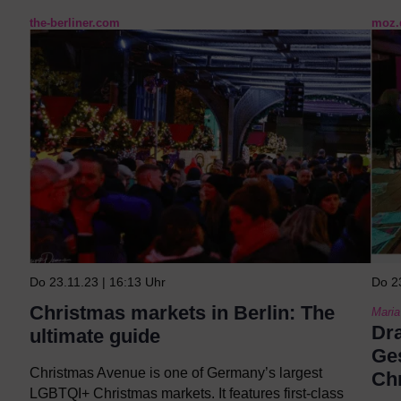
the-berliner.com
moz.
Do 23.11.23 | 16:13 Uhr
Do 2
Christmas markets in Berlin: The
Maria
Dra
ultimate guide
Ges
Christmas Avenue is one of Germany’s largest
Ch
LGBTQI+ Christmas markets. It features first-class