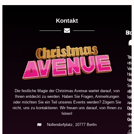
Kontakt
In
So
Tra
Bl
und
Si
Ver
im
Hier
auf
fin
de
Sie
ne
Die festliche Magie der Christmas Avenue wartet darauf, von
alle
St
Ihnen entdeckt zu werden. Haben Sie Fragen, Anmerkungen
Inf
un
oder möchten Sie ein Teil unseres Events werden? Zögern Sie
zu
ve
nicht, uns zu kontaktieren. Wir freuen uns darauf, von Ihnen zu
Dat
Si
hören!
und
ke
Ges
Hig
Nollendorfplatz, 10777 Berlin
der
Ch
Im