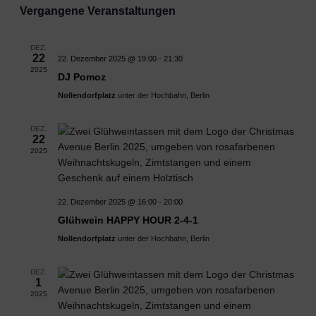
Ans
Suche
Vergangene Veranstaltungen
wählen.
Nav
und
DEZ.
Ansich
22
22. Dezember 2025 @ 19:00
-
21:30
2025
DJ Pomoz
Naviga
Nollendorfplatz
unter der Hochbahn, Berlin
DEZ.
22
2025
22. Dezember 2025 @ 16:00
-
20:00
Glühwein HAPPY HOUR 2-4-1
Nollendorfplatz
unter der Hochbahn, Berlin
DEZ.
1
2025