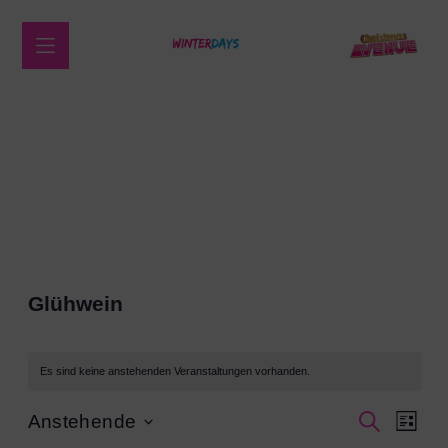
Übersicht Programm
Glühwein
Es sind keine anstehenden Veranstaltungen vorhanden.
Ver
Verans
Anstehende
SUCHE
LISTE
Datum