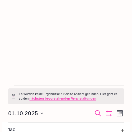
Übersicht Programm
Es wurden keine Ergebnisse für diese Ansicht gefunden. Hier geht es
Hinweis
zu den
nächsten bevorstehenden Veranstaltungen
.
Ver
Veransta
01.10.2025
SUCHE
MONAT
Filter
Ans
Datum
Suche
Verbergen
Kalender
Filter
Das
M
D
M
D
F
S
S
wählen.
Nav
TAG
Ändern